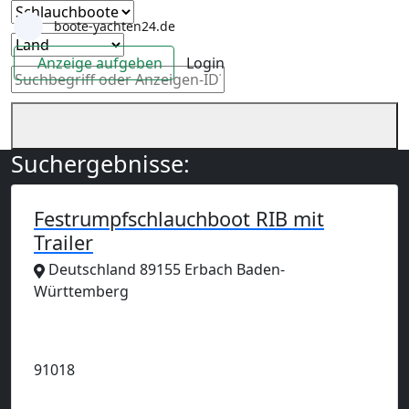
boote-yachten24.de
Anzeige aufgeben
Login
Suchergebnisse:
Festrumpfschlauchboot RIB mit
Trailer
Deutschland 89155 Erbach Baden-
Württemberg
Anzeige
91018